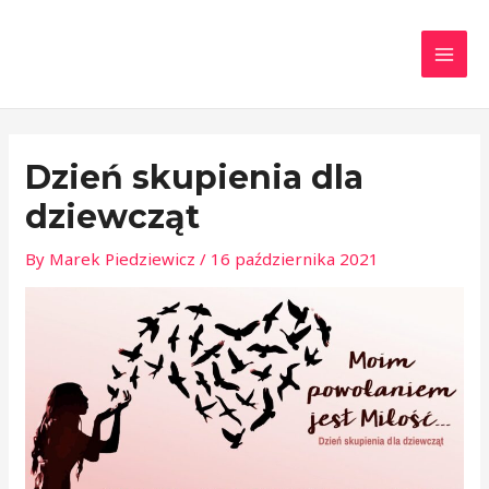
Skip
Post
MAI
to
navigation
MEN
content
Dzień skupienia dla
dziewcząt
By
Marek Piedziewicz
/
16 października 2021